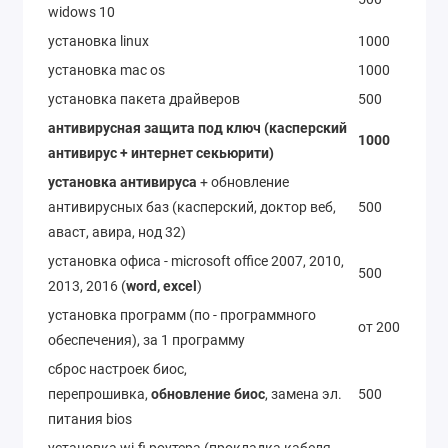
widows 10
установка linux
1000
установка mac os
1000
установка пакета драйверов
500
антивирусная защита под ключ (касперский
1000
антивирус + интернет секьюрити)
установка антивируса
+ обновление
антивирусных баз (касперский, доктор веб,
500
аваст, авира, нод 32)
установка офиса - microsoft office 2007, 2010,
500
2013, 2016 (
word, excel
)
установка программ (по - программного
от 200
обеспечения), за 1 программу
сброс настроек биос,
перепрошивка,
обновление биос
, замена эл.
500
питания bios
установка wi-fi роутера (прокладка кабеля