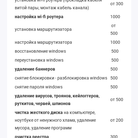
от 300
витой пары, монтаж кабель канала)
настройка wi-fi роутера
1000
от
установка маршрутизатора
500
настройка маршрутизатора
1000
восстановление windows
500
переустановка windows
500
удаление баннеров
500
снятие блокировки - разблокировка windows
500
снятие пароля windows
500
удаление вирусов, троянов, кейлоггеров,
от 500
руткитов, червей, шпионов
чистка жесткого диска
на компьютере,
ноутбуке от ненужного хлама, удаление
от 200
мусора, удаление программ
очистка реестра
300