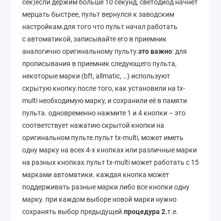
сек)если держим больше 10 секунд, светодиод начнет
мерцать быстрее, пульт вернулся к заводским
настройкам.для того что пульт начал работать
с автоматикой, записывайте его в приемник
аналогично оригинальному пульту.
это важно
: для
прописывания в приемник следующего пульта,
некоторые марки (bft, allmatic, …) используют
скрытую кнопку.после того, как установили на tx-
multi необходимую марку, и сохранили её в памяти
пульта. одновременно нажмите 1 и 4 кнопки – это
соответствует нажатию скрытой кнопки на
оригинальном пульте.пульт tx-multi, может иметь
одну марку на всех 4-х кнопках или различные марки
на разных кнопках.пульт tx-multi может работать с 15
марками автоматики. каждая кнопка может
поддерживать разные марки либо все кнопки одну
марку. при каждом выборе новой марки нужно
сохранять выбор предыдущей.
процедура 2.
т.е.