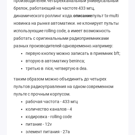
производителей.четырехканальный универсальный
брелок, работающий на частоте 433 мгц,
динамического роллинг кода.
описание
пульт tx-multi
новинка на рынке автоматики. не клонирует пульты
использующие rolling code, а имеет возможность
работать с оригинальными радиоприемниками
разных производителей одновременно.например:
первую кнопку можно записать в приемник bft;
вторую в автоматику beninca;
третью в nice, четвертую в dea.
таким образом можно объединить до четырех
пультов радиоуправления на одном современном
пульте с прочным корпусом.
рабочая частота - 433 мгц
количество каналов - 4
кодировка - rolling code
питание - 12v
элемент питания - 27a