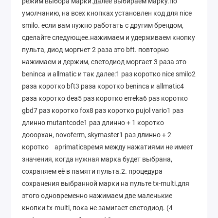
режим выбора марки.далее выбираем марку.по
умолчанию, на всех кнопках установлен код для nice
smilo. если вам нужно работать с другим брендом,
сделайте следующее.нажимаем и удерживаем кнопку
пульта, диод моргнет 2 раза это bft. повторно
нажимаем и держим, светодиод моргает 3 раза это
beninca и allmatic и так далее:1 раз коротко nice smilo2
раза коротко bft3 раза коротко beninca и allmatic4
раза коротко dea5 раз коротко erreka6 раз коротко
gbd7 раз коротко fox8 раз коротко pujol vario1 раз
длинно mutantcode1 раз длинно + 1 коротко
дооорхан, novoferm, skymaster1 раз длинно + 2
коротко aprimaticвремя между нажатиями не имеет
значения, когда нужная марка будет выбрана,
сохраняем её в памяти пульта.2. процедура
сохранения выбранной марки на пульте tx-multi.для
этого одновременно нажимаем две маленькие
кнопки tx-multi, пока не замигает светодиод. (4