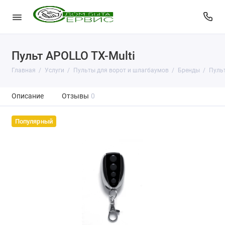
Пульт APOLLO TX-Multi
Главная
Услуги
Пульты для ворот и шлагбаумов
Бренды
Пульт
Описание
Отзывы
0
Популярный