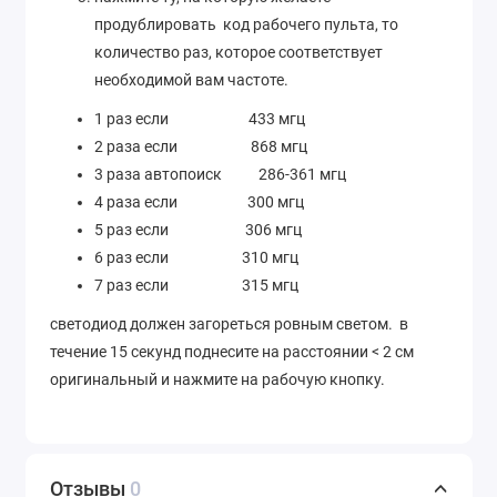
продублировать код рабочего пульта, то
количество раз, которое соответствует
необходимой вам частоте.
1 раз если 433 мгц
2 раза если 868 мгц
3 раза автопоиск 286-361 мгц
4 раза если 300 мгц
5 раз если 306 мгц
6 раз если 310 мгц
7 раз если 315 мгц
светодиод должен загореться ровным светом. в
течение 15 секунд поднесите на расстоянии < 2 см
оригинальный и нажмите на рабочую кнопку.
Отзывы
0