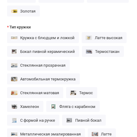
Золотая
Тип кружки
Кружка с блюдцем и ложкой
Латте высокая
Бокал пивной керамический
Термостакан
Стеклянная прозрачная
Автомобильная термокружка
Стеклянная матовая
Термос
Хамелеон
Фляга с карабином
С формой на ручке
Пивной бокал
Металлическая эмалированная
Латте