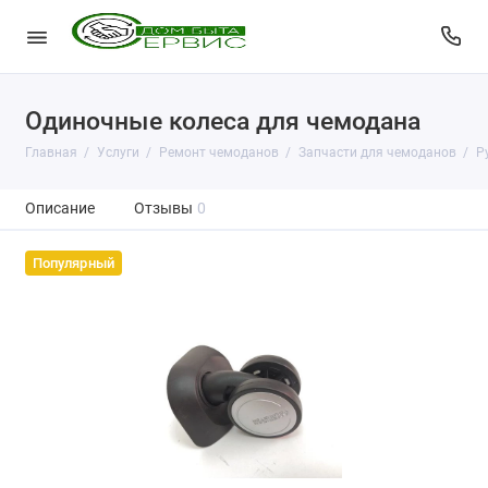
Одиночные колеса для чемодана
Главная
Услуги
Ремонт чемоданов
Запчасти для чемоданов
Р
Описание
Отзывы
0
Популярный