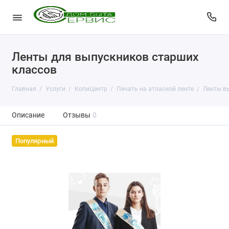
Ленты для выпускников старших
классов
Главная
Услуги
КопиЦентр
Печать на атласной ленте
Ленты в
Описание
Отзывы
0
Популярный