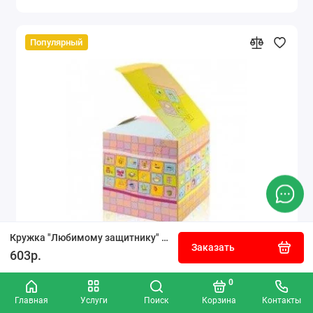
Популярный
Кружка "Любимому защитнику" №171
Заказать
603р.
Коробка для кружки подарочная розовая
0
Главная
Услуги
Поиск
Корзина
Контакты