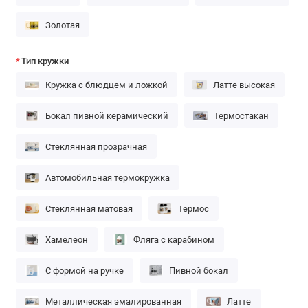
Золотая
Тип кружки
Кружка с блюдцем и ложкой
Латте высокая
Бокал пивной керамический
Термостакан
Стеклянная прозрачная
Автомобильная термокружка
Стеклянная матовая
Термос
Хамелеон
Фляга с карабином
С формой на ручке
Пивной бокал
Металлическая эмалированная
Латте