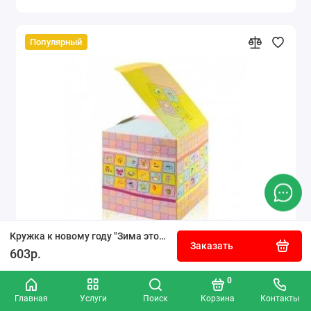
Популярный
Кружка к новому году "Зима это мандарины"
Заказать
603р.
Коробка для кружки подарочная розовая
0
Главная
Услуги
Поиск
Корзина
Контакты