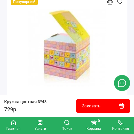
Популярный
Коробка для кружки подарочная розовая
Кружка цветная №48
Заказать
729р.
0
50р.
Главная
Услуги
Поиск
Корзина
Контакты