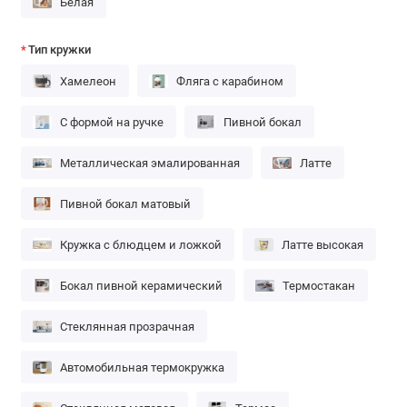
Белая
Тип кружки
Хамелеон
Фляга с карабином
С формой на ручке
Пивной бокал
Металлическая эмалированная
Латте
Пивной бокал матовый
Кружка с блюдцем и ложкой
Латте высокая
Бокал пивной керамический
Термостакан
Стеклянная прозрачная
Автомобильная термокружка