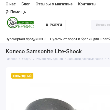
О нас
Блог
Отзывы о магазине
Контакты
Помощь
УСЛУГИ
Сувенирная продукция
Пульты от ворот и брелки для шлаг
Колесо Samsonite Lite-Shock
Главная
Услуги
Ремонт чемоданов
Запчасти для чемоданов
К
Популярный