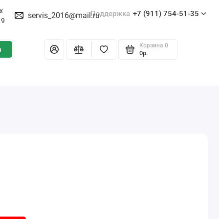
х
Поддержка
+7 (911) 754-51-35
servis_2016@mail.ru
19
Корзина
0
и
0р.