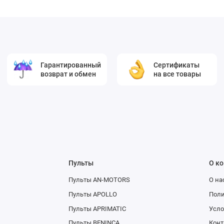
Гарантированный
Сертификаты
возврат и обмен
на все товары
Пульты
О к
Пульты AN-MOTORS
О на
Пульты APOLLO
Поли
Пульты APRIMATIC
Усло
Пульты BENINCA
Конт