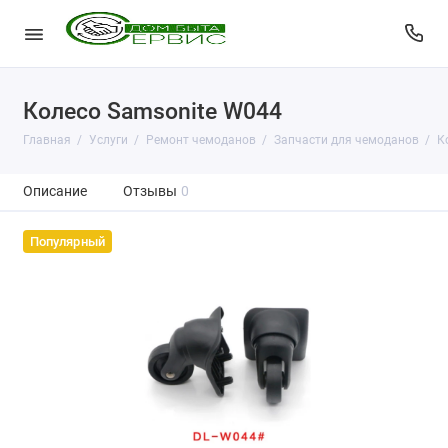
Колесо Samsonite W044
Главная
Услуги
Ремонт чемоданов
Запчасти для чемоданов
К
Описание
Отзывы
0
Популярный