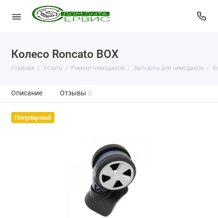
Колесо Roncato BOX
Главная
Услуги
Ремонт чемоданов
Запчасти для чемоданов
К
Описание
Отзывы
0
Популярный