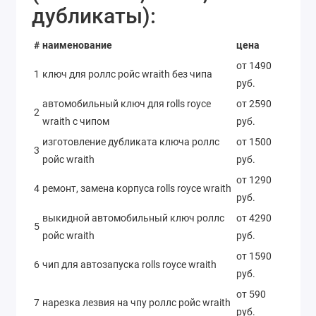
дубликаты):
#
наименование
цена
от 1490
1
ключ для роллс ройс wraith без чипа
руб.
автомобильный ключ для rolls royce
от 2590
2
wraith с чипом
руб.
изготовление дубликата ключа роллс
от 1500
3
ройс wraith
руб.
от 1290
4
ремонт, замена корпуса rolls royce wraith
руб.
выкидной автомобильный ключ роллс
от 4290
5
ройс wraith
руб.
от 1590
6
чип для автозапуска rolls royce wraith
руб.
от 590
7
нарезка лезвия на чпу роллс ройс wraith
руб.