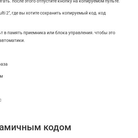
игать. после этого отпустите кнопку на копируемом пульте.
lti 2", где вы хотите сохранить копируемый код. код
ьт в память приемника или блока управления. чтобы это
 автоматики.
раза
ом
с
инамичным кодом