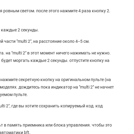
тся ровным светом. после этого нажмите 4 раза кнопку 2.
о каждые 2 секунды.
 части "multi 2", на расстояние около 4--5 см.
. на "multi 2" в этот момент ничего нажимать не нужно.
а будет моргать каждые 2 секунды. отпустите кнопку на
о нажмите секретную кнопку на оригинальном пульте (на
оделях. дождитесь пока индикатор на "multi 2" не начнет
руемом пульте.
lti 2", где вы хотите сохранить копируемый код. код
ьт в память приемника или блока управления. чтобы это
автоматики bft.