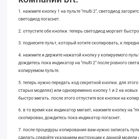
1. нажмите кнопку 1 на пульте "multi 2", светодиод загори
светодиод погаснет.
2. отпустите обе кнопки. теперь светодиод моргает быстр
3. поднесите пульт, который хотите скопировать, к передней
4. нажмите и держите нажатой кнопку у копируемого пульта
дождитесь пока индикатор на "multi 2" после ровного свет
копируемом пульте.
5. теперь нужно передать код секретной кнопки. для этог
старых моделях) или одновременно кнопку 1 и 2 на новых м
быстро мигать. после этого отпустите все кнопки на копи
6. в то время как индикатор мигает, нажмите кнопку на "mu
скопирован, дождитесь пока индикатор погаснет.
7. после процедуры копирования вам нужно записать пул
сделать следуйте указаниям инструкции к данной модели 