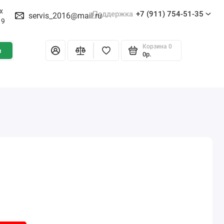
х
Поддержка
+7 (911) 754-51-35
servis_2016@mail.ru
19
Корзина
0
и
0р.