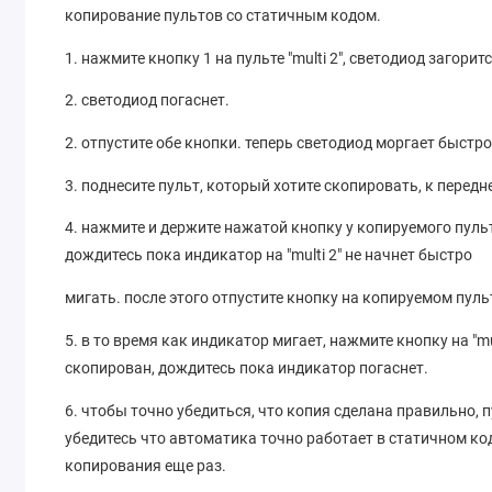
копирование пультов со статичным кодом.
1. нажмите кнопку 1 на пульте "multi 2", светодиод загори
2. светодиод погаснет.
2. отпустите обе кнопки. теперь светодиод моргает быстр
3. поднесите пульт, который хотите скопировать, к передней
4. нажмите и держите нажатой кнопку у копируемого пульта
дождитесь пока индикатор на "multi 2" не начнет быстро
мигать. после этого отпустите кнопку на копируемом пуль
5. в то время как индикатор мигает, нажмите кнопку на "mu
скопирован, дождитесь пока индикатор погаснет.
6. чтобы точно убедиться, что копия сделана правильно, 
убедитесь что автоматика точно работает в статичном код
копирования еще раз.