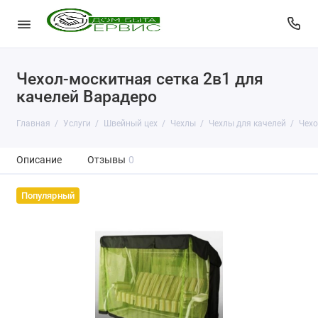
Чехол-москитная сетка 2в1 для
качелей Варадеро
Главная
Услуги
Швейный цех
Чехлы
Чехлы для качелей
Чехо
Описание
Отзывы
0
Популярный