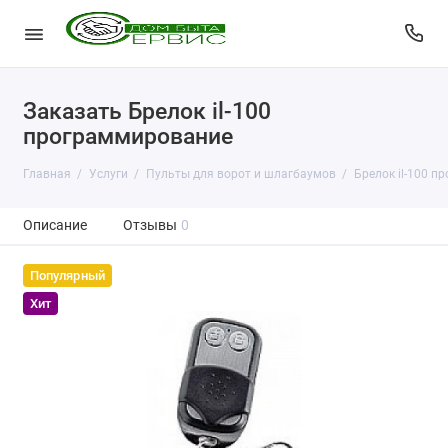
Заказать Брелок il-100
программирование
Главная
Услуги
Пульты для ворот и шлагбаумов
Брелок il-100 
Описание
Отзывы
0
Популярный
Хит