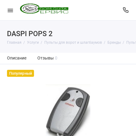
DASPI POPS 2
Главная
Услуги
Пульты для ворот и шлагбаумов
Бренды
Пульт
Описание
Отзывы
0
Популярный