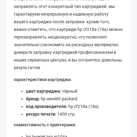
заправлять этот конкретный тип картриджей. мы
гарантируем непрерывную и надежную работу
вашего картриджа после заправки. кроме того,
важно отметить, что картридж hp cf218a (18a) можно
перезаправлять неоднократно, что позволяет
значительно сэкономить на расходных материалах.
доверьте заправку картриджей профессионалам в
наших сервисных центрах, и вы останетесь довольны
результатом.
характеристики картриджа:
цвет картриджа:
чёрный
бренд:
hp неwlett-packаrd
код производителя:
hp cf218a (18a)
ресурс печати:
1400 стр.
совместимость с принтерами:
hp laserjet pro m104a