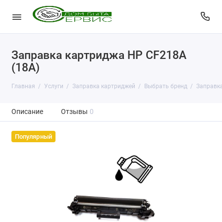
Заправка картриджа HP CF218A
(18A)
Главная
Услуги
Заправка картриджей
Выбрать бренд
Заправк
Описание
Отзывы
0
Популярный