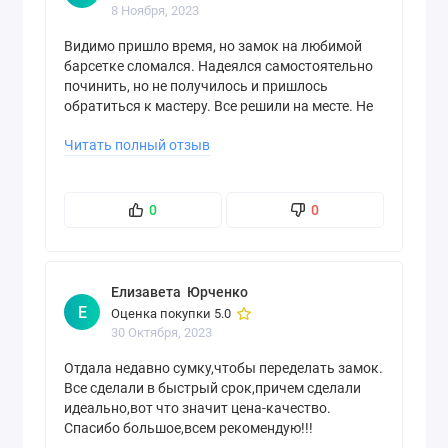
8 Ноября, 2023
Видимо пришло время, но замок на любимой
барсетке сломался. Надеялся самостоятельно
починить, но не получилось и пришлось
обратиться к мастеру. Все решили на месте. Не
пришлось оставлять барсетку и приезжать за
Читать полный отзыв
ней в другой день. Через час все было как
новенькое. Отличная работа
0
0
Елизавета Юрченко
Е
Оценка покупки 5.0
30 Октября, 2023
Отдала недавно сумку,чтобы переделать замок.
Все сделали в быстрый срок,причем сделали
идеально,вот что значит цена-качество.
Спасибо большое,всем рекомендую!!!