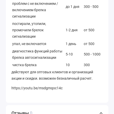
проблем с не включением /
до 1 дня
300 - 500
включением брелка
сигнализации
постирали, утопили,
промочили брелок
1-2 дня
от 500
сигнализации
упал, не включается
1 день
от 500
диагностика функций работы
5-10
500 - 1000
брелка автосигнализации
чистка брелка
10
300
действуют для оптовых клиентов и организаций
акции и скидки. возможен безналичный расчет.
https://youtu.be/msdgmqoc14c
Отзывы
0