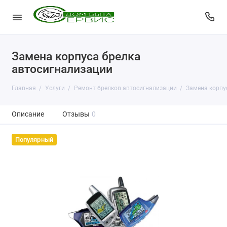
Замена корпуса брелка
автосигнализации
Главная
Услуги
Ремонт брелков автосигнализации
Замена корпу
Описание
Отзывы
0
Популярный