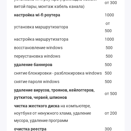
от 300
витой пары, монтаж кабель канала)
настройка wi-fi роутера
1000
от
установка маршрутизатора
500
настройка маршрутизатора
1000
восстановление windows
500
переустановка windows
500
удаление баннеров
500
снятие блокировки - разблокировка windows
500
снятие пароля windows
500
удаление вирусов, троянов, кейлоггеров,
от 500
руткитов, червей, шпионов
чистка жесткого диска
на компьютере,
ноутбуке от ненужного хлама, удаление
от 200
мусора, удаление программ
очистка реестра
300