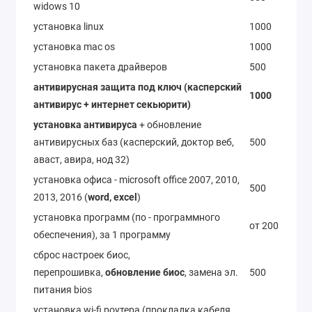
widows 10
установка linux
1000
установка mac os
1000
установка пакета драйверов
500
антивирусная защита под ключ (касперский
1000
антивирус + интернет секьюрити)
установка антивируса
+ обновление
антивирусных баз (касперский, доктор веб,
500
аваст, авира, нод 32)
установка офиса - microsoft office 2007, 2010,
500
2013, 2016 (
word, excel
)
установка программ (по - программного
от 200
обеспечения), за 1 программу
сброс настроек биос,
перепрошивка,
обновление биос
, замена эл.
500
питания bios
установка wi-fi роутера (прокладка кабеля