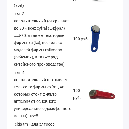
(vizit)
тм–3 –
дополнительный (открывает
до 80% всех cyfral (цифрал)
ccd-20, а также некоторые
100 руб
фирмы кс (kc), несколько
моделей фирмы raikmann
(рейкман), а также ряд
китайского производства)
тм–4 –
дополнительный открывает
только те фирмы cyfral , на
150
которых стоит фильтр
руб.
anticlone от основного
универсального домофонного
ключа) new!!!
eltis-tm –для элтисов