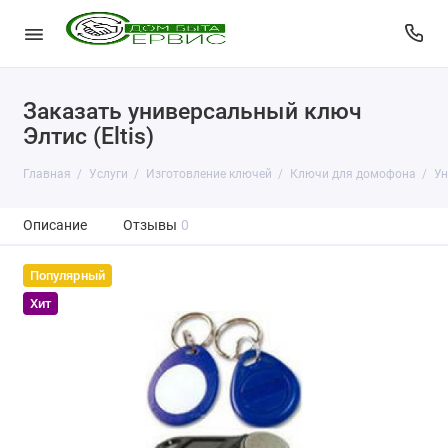
Заказать универсальный ключ
Элтис (Eltis)
Главная
Услуги
Изготовление ключей
Ключи для домофона
Ун
Описание
Отзывы
0
Популярный
Хит