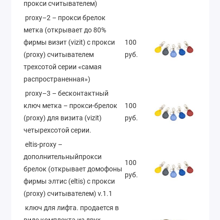
прокси считывателем)
proxy–2 – прокси брелок
метка (открывает до 80%
фирмы визит (vizit) с прокси
100
(proxy) считывателем
руб.
трехсотой серии «самая
распространенная»)
proxy–3 – бесконтактный
ключ метка – прокси-брелок
100
(proxy) для визита (vizit)
руб.
четырехсотой серии.
eltis-proxy –
дополнительныйпрокси
100
брелок (открывает домофоны
руб.
фирмы элтис (eltis) с прокси
(proxy) считывателем) v.1.1
ключ для лифта. продается в
виде комплекта из двух