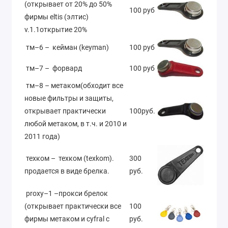
(открывает от 20% до 50%
100 руб
фирмы eltis (элтис)
v.1.1открытие 20%
тм–6 – кейман (keyman)
100 руб
тм–7 – форвард
100 руб
тм–8 – метаком(обходит все
новые фильтры и защиты,
открывает практически
100руб.
любой метаком, в т.ч. и 2010 и
2011 года)
техком – техком (texkom).
300
продается в виде брелка.
руб.
proxy–1 –прокси брелок
(открывает практически все
100
фирмы метаком и cyfral с
руб.