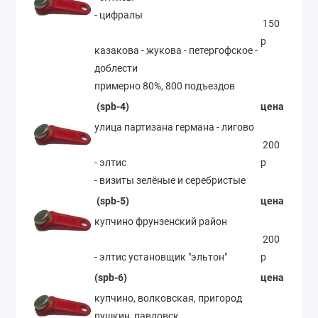
- цифралы
150
р
казакова - жукова - петергофское -
доблести
примерно 80%, 800 подъездов
(spb-4)
цена
улица партизана германа - лигово
200
- элтис
р
- визиты зелёные и серебристые
(spb-5)
цена
купчино фрунзенский район
200
- элтис установщик "эльтон"
р
(spb-6)
цена
купчино, волковская, пригород
пушкин, павловск