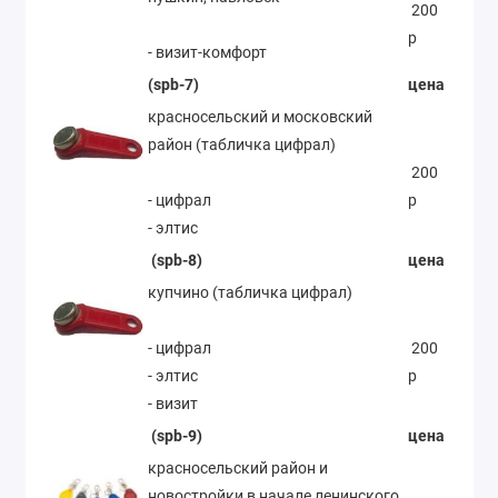
200
р
- визит-комфорт
(spb-7)
цена
красносельский и московский
район (табличка цифрал)
200
- цифрал
р
- элтис
(spb-8)
цена
купчино (табличка цифрал)
- цифрал
200
- элтис
р
- визит
(spb-9)
цена
красносельский район и
новостройки в начале ленинского