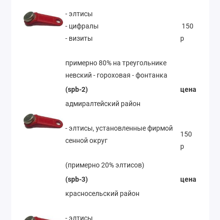
- элтисы
- цифралы
150
- визиты
р
примерно 80% на треугольнике
невский - гороховая - фонтанка
(spb-2)
цена
адмиралтейский район
- элтисы, установленные фирмой
150
сенной округ
р
(примерно 20% элтисов)
(spb-3)
цена
красносельский район
- элтисы