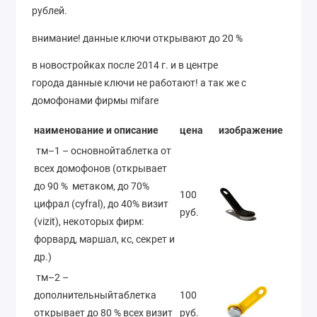
рублей.
внимание! данные ключи открывают до 20 %
в новостройках после 2014 г. и в центре
города данные ключи не работают! а так же с
домофонами фирмы mifare
наименование и описание
цена
изображение
тм–1 – основнойтаблетка от
всех домофонов (открывает
до 90 % метаком, до 70%
100
цифрал (cyfral), до 40% визит
руб.
(vizit), некоторых фирм:
форвард, маршал, кс, секрет и
др.)
тм–2 –
дополнительныйтаблетка
100
открывает до 80 % всех визит
руб.