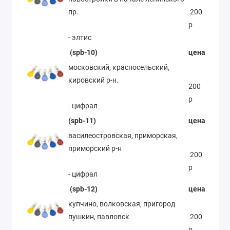
пр.
200
р
- элтис
(spb-10)
цена
московский, красносельский,
кировский р-н.
200
р
- цифрал
(spb-11)
цена
василеостровская, приморская,
приморский р-н
200
р
- цифрал
(spb-12)
цена
купчино, волковская, пригород
пушкин, павловск
200
р