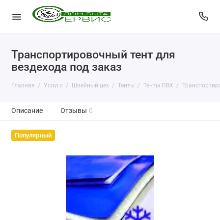
Транспортировочный тент для
вездехода под заказ
Главная
Услуги
Швейный цех
Тенты
Тенты ПВХ
Транспортиро
Описание
Отзывы
0
Популярный