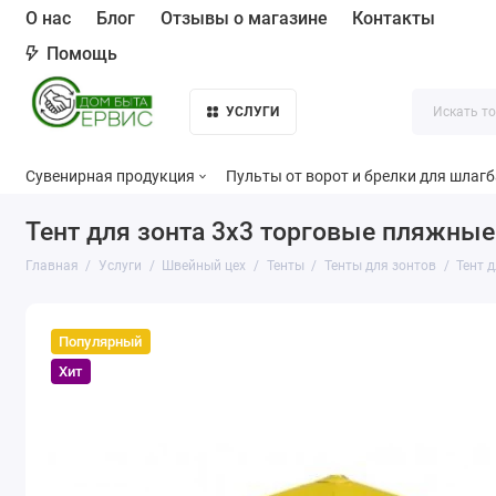
О нас
Блог
Отзывы о магазине
Контакты
Помощь
УСЛУГИ
Сувенирная продукция
Пульты от ворот и брелки для шлаг
Тент для зонта 3х3 торговые пляжные
Главная
Услуги
Швейный цех
Тенты
Тенты для зонтов
Тент 
Популярный
Хит