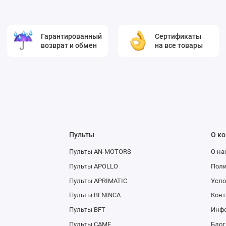
Гарантированный
Сертификаты
возврат и обмен
на все товары
Пульты
О к
Пульты AN-MOTORS
О на
Пульты APOLLO
Поли
Пульты APRIMATIC
Усло
Пульты BENINCA
Конт
Пульты BFT
Инфо
Пульты CAME
Блог