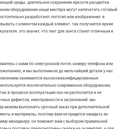
ающей среды. длительное сохранение яркости расцветки
нном оборудовании.наши мастера могут напечатать готовый
мостоятельно разработают логотип или изображение. в
вывать с клиентом каждый элемент. так получается яркие
пателя. это значит, что тент для зонта станет отличным и
вяжитесь с нами по электронной почте, номеру телефона или
 пожеланиях, и мы выполним их до мельчайшей детали.у нас
готовлением занимаются высококвалифицированные
 используется исключительно современное оборудование,
так в процессе эксплуатации оно не расползется и не
ичных дефектов, неисправности и загрязнений. мы
егда можем выполнить срочный заказ при дополнительной
менты и материалы, поэтому вам не придется ожидать их
шему менеджеру. он поможет вам с выбором правильной
птовых поставок предусмотрены скидки на экземпляр, а для