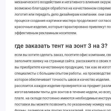
механического воздействия и негативного влияния окруж
возможно благодаря обработке на качественном совреме
логотип или передать дело дизайнерам компании. они са
процессе создания картинки мастера продолжают согласо
красочные изделия, которые гарантировано привлекут поку
эффективным рекламным носителем.
где заказать тент на зонт 3 на 3?
если вы хотите сделать заказ, посетите офис компании, с
заполните заявку на странице сайта. расскажите о своих
вы приобретете качественную продукцию, так как ее из
специалисты с большим опытом работы. на производстве
которое обеспечивает точность швов и качество изделия. 
расслоится.каждое изделие проверяется на предмет разл
изготавливаем тенты для зонтов в течение недели, но вс
плате. на складе постоянно имеются необходимые инстру
поставки.вы можете позвонить по указанному номеру на
формы, размеров или других показателей. для крупных о