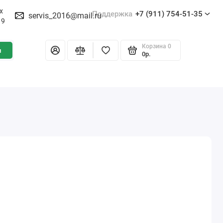
х
Поддержка
+7 (911) 754-51-35
servis_2016@mail.ru
19
Корзина
0
и
0р.