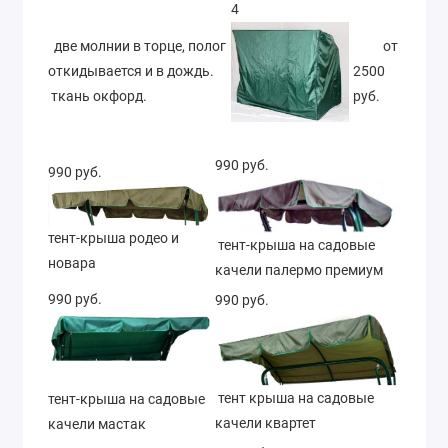
4
две молнии в торце, полог
от
откидывается и в дождь.
2500
ткань окфорд.
руб.
990 руб.
990 руб.
тент-крыша родео и
тент-крыша на садовые
новара
качели палермо премиум
990 руб.
990 руб.
тент крыша на садовые
тент-крыша на садовые
качели квартет
качели мастак