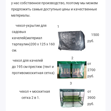
у нас собственное производство, поэтому мы можем
предложить самые доступные цены и качественные
материалы.
чехол-укрытие для
1
садовых
1500
качелей(материал
руб.
тарпаулин)200 х 125 х 160
см.
2
чехол для качелей
от
до 195 см престиж (тент и
2700
противомоскитная сетка)
руб.
3
чехол + москитная
от
сетка 2 в 1.
3900
руб.