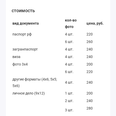
стоимость
кол-во
вид документа
цена, руб.
фото
паспорт рф
4 шт.
220
6 шт.
260
загранпаспорт
4 шт.
240
виза
4 шт.
240
фото 3x4
4 шт.
200
6 шт.
220
другие форматы (4x6; 5x5;
4 шт.
240
5x6)
личное дело (9x12)
1 шт.
200
2 шт.
240
280
3 шт.