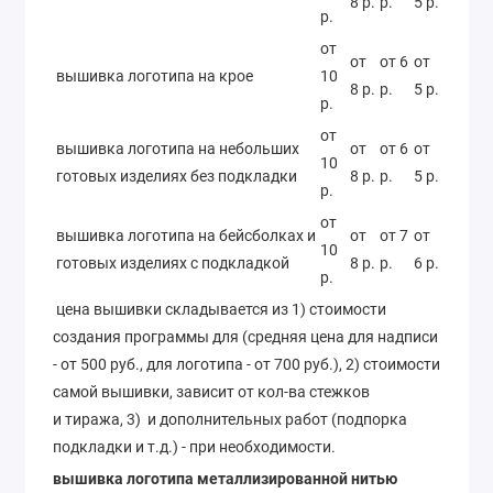
8 р.
р.
5 р.
р.
от
от
от 6
от
вышивка логотипа на крое
10
8 р.
р.
5 р.
р.
от
вышивка логотипа на небольших
от
от 6
от
10
готовых изделиях без подкладки
8 р.
р.
5 р.
р.
от
вышивка логотипа на бейсболках и
от
от 7
от
10
готовых изделиях с подкладкой
8 р.
р.
6 р.
р.
цена вышивки складывается из 1) стоимости
создания программы для (средняя цена для надписи
- от 500 руб., для логотипа - от 700 руб.), 2) стоимости
самой вышивки, зависит от кол-ва стежков
и тиража, 3) и дополнительных работ (подпорка
подкладки и т.д.) - при необходимости.
вышивка логотипа металлизированной нитью