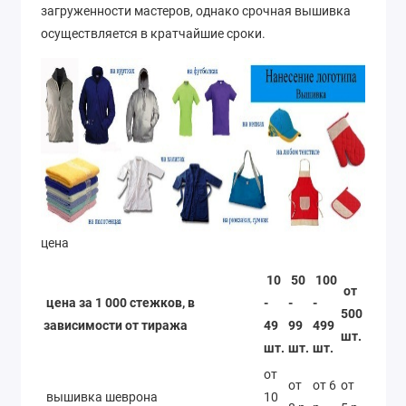
загруженности мастеров, однако срочная вышивка
осуществляется в кратчайшие сроки.
цена
10
50
100
от
цена за 1 000 стежков, в
-
-
-
500
зависимости от тиража
49
99
499
шт.
шт.
шт.
шт.
от
от
от 6
от
вышивка шеврона
10