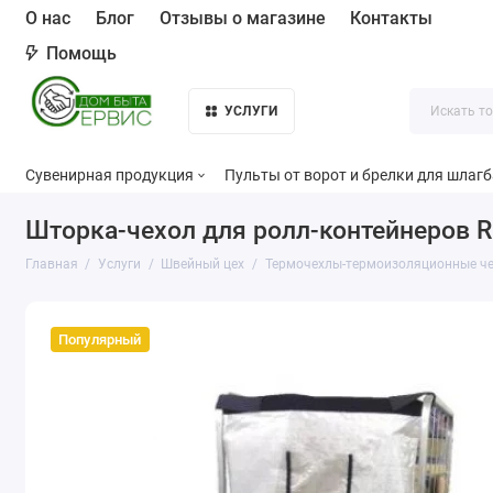
О нас
Блог
Отзывы о магазине
Контакты
Помощь
УСЛУГИ
Сувенирная продукция
Пульты от ворот и брелки для шлаг
Шторка-чехол для ролл-контейнеров R
Главная
Услуги
Швейный цех
Термочехлы-термоизоляционные ч
Популярный