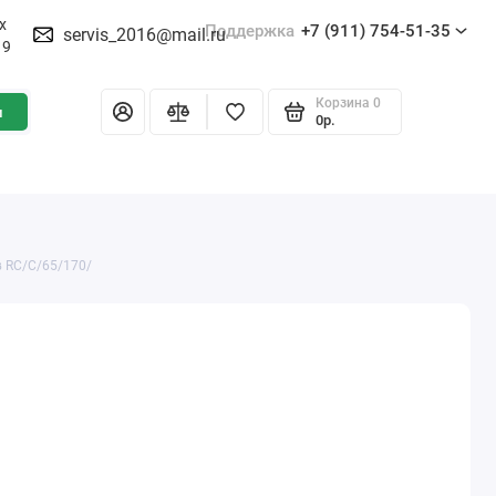
х
Поддержка
+7 (911) 754-51-35
servis_2016@mail.ru
19
Корзина
0
и
0р.
в RC/C/65/170/