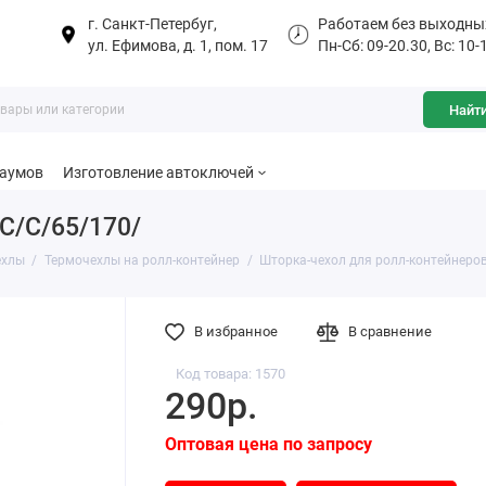
г. Санкт-Петербуг,
Работаем без выходны
ул. Ефимова, д. 1, пом. 17
Пн-Сб: 09-20.30, Вс: 10-
Найт
баумов
Изготовление автоключей
C/C/65/170/
ехлы
Термочехлы на ролл-контейнер
Шторка-чехол для ролл-контейнеро
В избранное
В сравнение
Код товара: 1570
290р.
Оптовая цена по запросу