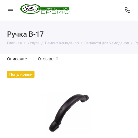
Ручка В-17
Главная
Услуги
Ремонт чемоданов
Запчасти для чемоданов
Р
Описание
Отзывы
0
Популярный