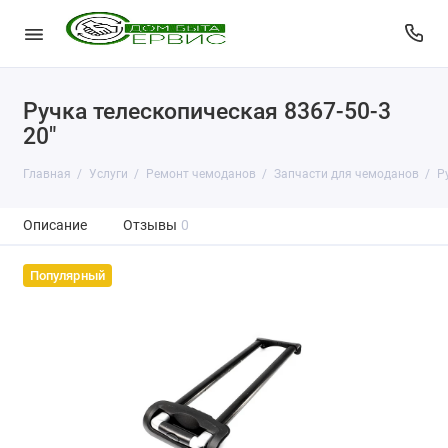
Ручка телескопическая 8367-50-3
20"
Главная
Услуги
Ремонт чемоданов
Запчасти для чемоданов
Р
Описание
Отзывы
0
Популярный