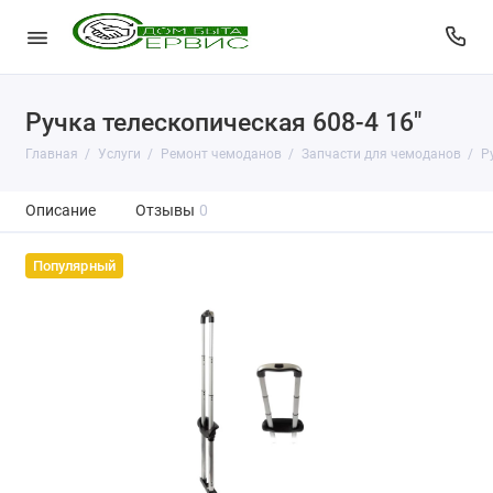
Ручка телескопическая 608-4 16"
Главная
Услуги
Ремонт чемоданов
Запчасти для чемоданов
Р
Описание
Отзывы
0
Популярный