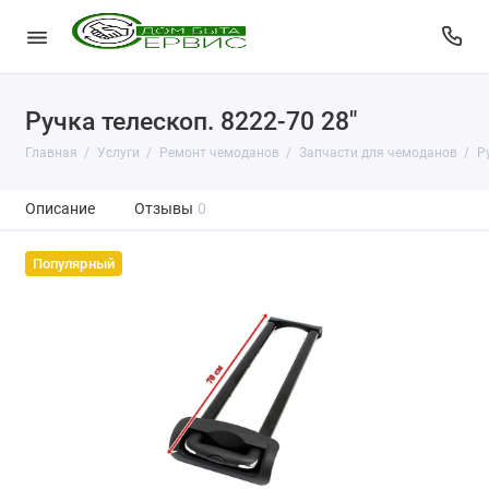
Ручка телескоп. 8222-70 28"
Главная
Услуги
Ремонт чемоданов
Запчасти для чемоданов
Р
Описание
Отзывы
0
Популярный