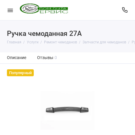
Ручка чемоданная 27А
Главная
Услуги
Ремонт чемоданов
Запчасти для чемоданов
Р
Описание
Отзывы
0
Популярный