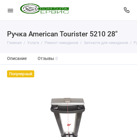
Ручка American Tourister 5210 28"
Главная
Услуги
Ремонт чемоданов
Запчасти для чемоданов
Р
Описание
Отзывы
0
Популярный