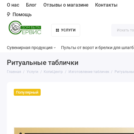
О нас
Блог
Отзывы о магазине
Контакты
Помощь
УСЛУГИ
Сувенирная продукция
Пульты от ворот и брелки для шлаг
Ритуальные таблички
Главная
Услуги
КопиЦентр
Изготовление табличек
Ритуальны
Популярный