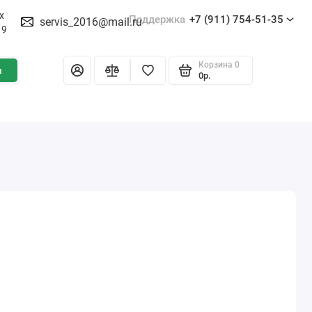
х
Поддержка
+7 (911) 754-51-35
servis_2016@mail.ru
19
Корзина
0
и
0р.