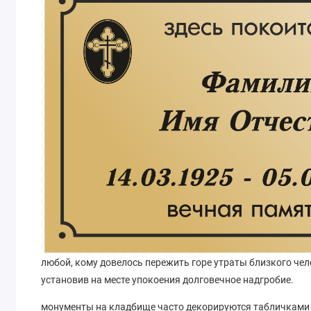
любой, кому довелось пережить горе утраты близкого чел
установив на месте упокоения долговечное надгробие.
монументы на кладбище часто декорируются табличками 