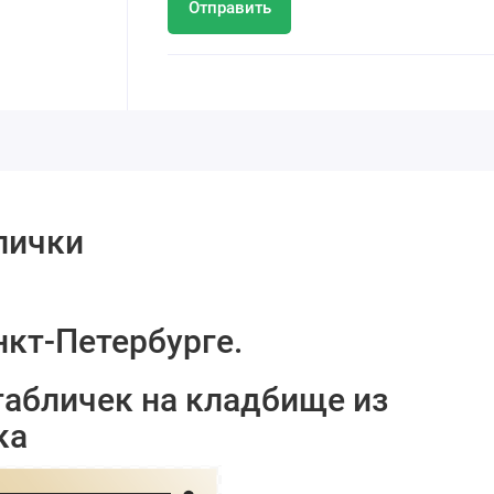
Отправить
лички
нкт-Петербурге.
табличек на кладбище из
ка