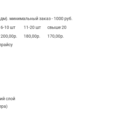
дм). минимальный заказ - 1000 руб.
6-10 шт
11-20 шт
свыше 20
200,00р.
180,00р.
170,00р.
 прайсу
кий слой
ера)