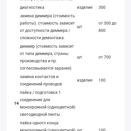
диагностика
изделие
300
з
амена диммера (стоимость
работы). стоимость зависит
от 300 до
шт.
от доступности диммера /
800
сложности демонтажа.
диммер (стоимость зависит
от типа диммера, страны
шт.
от 700
производства и пр.
согласовывается заранее).
замена контактов и
изделие
100
соединений проводов
пайка / подготовка 1
соединения для
14
монохромной (одноцветной)
светодиодной ленты.
пайка одного конца
монохромной (одноцветной)
шт.
100