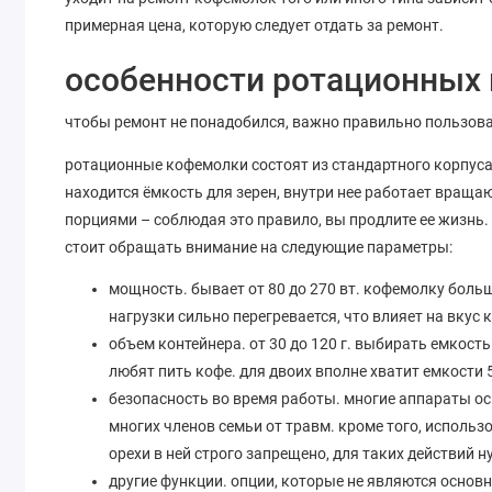
примерная цена, которую следует отдать за ремонт.
особенности ротационных
чтобы ремонт не понадобился, важно правильно пользова
ротационные кофемолки состоят из стандартного корпуса,
находится ёмкость для зерен, внутри нее работает вращ
порциями – соблюдая это правило, вы продлите ее жизнь.
стоит обращать внимание на следующие параметры:
мощность. бывает от 80 до 270 вт. кофемолку боль
нагрузки сильно перегревается, что влияет на вкус
объем контейнера. от 30 до 120 г. выбирать емкость
любят пить кофе. для двоих вполне хватит емкости 5
безопасность во время работы. многие аппараты о
многих членов семьи от травм. кроме того, исполь
орехи в ней строго запрещено, для таких действий 
другие функции. опции, которые не являются основ