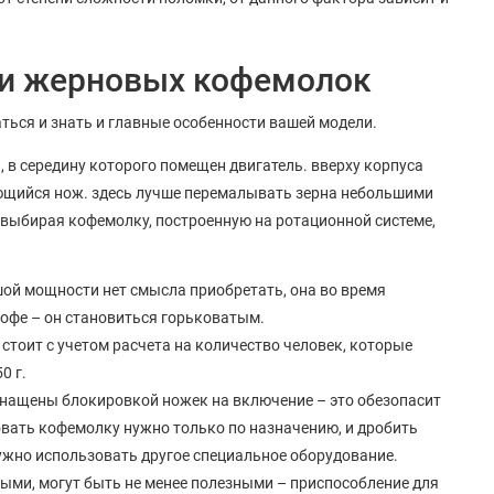
 и жерновых кофемолок
ться и знать и главные особенности вашей модели.
 в середину которого помещен двигатель. вверху корпуса
ающийся нож. здесь лучше перемалывать зерна небольшими
 выбирая кофемолку, построенную на ротационной системе,
шой мощности нет смысла приобретать, она во время
 кофе – он становиться горьковатым.
 стоит с учетом расчета на количество человек, которые
0 г.
снащены блокировкой ножек на включение – это обезопасит
зовать кофемолку нужно только по назначению, и дробить
нужно использовать другое специальное оборудование.
ными, могут быть не менее полезными – приспособление для