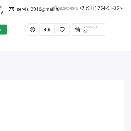
х
Поддержка
+7 (911) 754-51-35
servis_2016@mail.ru
19
Корзина
0
и
0р.