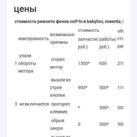
цены
стоимость ремонта фенов coif*in и babyliss, rowenta, braun
стоимость
общая
возможные
неисправность
стоимост
запчасти(
работы(
причины
ремонта
руб.)
руб.)
упали
сгорел
1
обороты
1500*
600
2100*
мотор
мотора
вышли из
строя
900*
500*
1100*
кнопки
3
не включается
прогорел
*
500*
500*
клемник
обрыв
0
500*
500*
шнура
вышел из