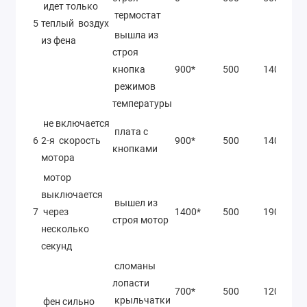
идет только
термостат
5
теплый воздух
вышла из
из фена
строя
кнопка
900*
500
1400*
режимов
температуры
не включается
плата с
6
2-я скорость
900*
500
1400*
кнопками
мотора
мотор
выключается
вышел из
7
через
1400*
500
1900*
строя мотор
несколько
секунд
сломаны
лопасти
700*
500
120*
крыльчатки
фен сильно