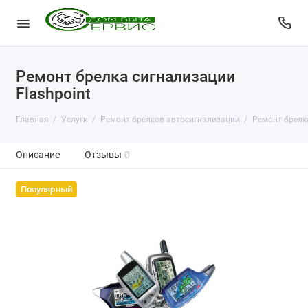
Ремонт брелка сигнализации
Flashpoint
Главная
Услуги
Ремонт брелков автосигнализации
Ремонт брелка
Описание
Отзывы
0
Популярный