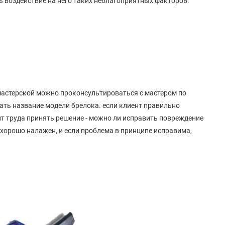
ть воздействие на него таких неблагоприятных факторов:
астерской можно проконсультироваться с мастером по
ать название модели брелока. если клиент правильно
ит труда принять решение - можно ли исправить повреждение
x хорошо налажен, и если проблема в принципе исправима,