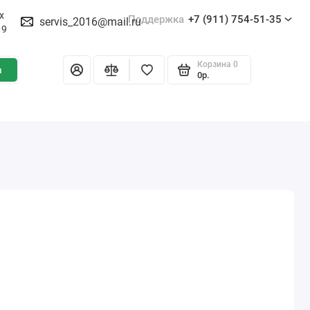
х
Поддержка
+7 (911) 754-51-35
servis_2016@mail.ru
19
Корзина
0
и
0р.