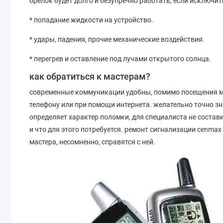
брелок будет долго и безупречно работать, если исключи
* попадание жидкости на устройство.
* удары, падения, прочие механические воздействия.
* перегрев и оставление под лучами открытого солнца.
как обратиться к мастерам?
современные коммуникации удобны, помимо посещения м
телефону или при помощи интернета. желательно точно зн
определяет характер поломки, для специалиста не состав
и что для этого потребуется. ремонт сигнализации cenma
мастера, несомненно, справятся с ней.