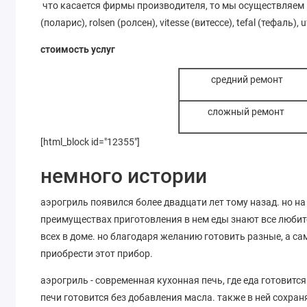
что касается фирмы производителя, то мы осуществляем по
(поларис), rolsen (ролсен), vitesse (витессе), tefal (тефаль), u
стоимость услуг
средний ремонт
сложный ремонт
[html_block id="12355"]
немного истории
аэрогриль появился более двадцати лет тому назад. но н
преимуществах приготовления в нем еды знают все любите
всех в доме. но благодаря желанию готовить разные, а са
приобрести этот прибор.
аэрогриль - современная кухонная печь, где еда готовитс
печи готовится без добавления масла. также в ней сохра