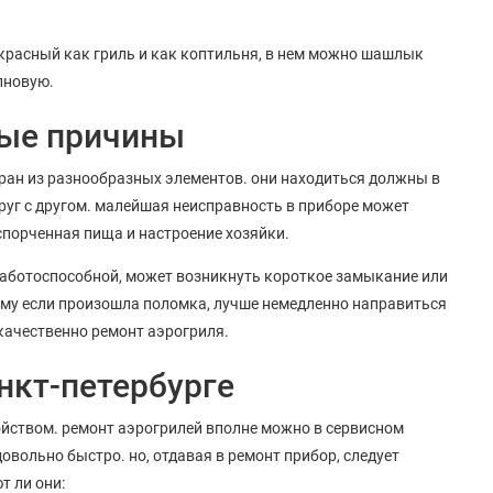
красный как гриль и как коптильня, в нем можно шашлык
лновую.
ные причины
бран из разнообразных элементов. они находиться должны в
уг с другом. малейшая неисправность в приборе может
спорченная пища и настроение хозяйки.
работоспособной, может возникнуть короткое замыкание или
ому если произошла поломка, лучше немедленно направиться
качественно ремонт аэрогриля.
нкт-петербурге
ройством. ремонт аэрогрилей вполне можно в сервисном
овольно быстро. но, отдавая в ремонт прибор, следует
т ли они: