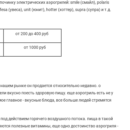
чинку электрических аэрогрилей: smile (смайл), polaris
fesa (увеса), unit (юнит), hotter (хоттер), supra (супра) и т.д.
от 200 до 400 руб
от 1000 руб
а нашем рынке он продается относительно недавно. о
ли вкусно поесть здоровую пищу. еще аэрогриль есть не у
мое главное - вкусные блюда, все больше людей стремятся
я под действием горячего воздушного потока. пища в такой
няются полезные витамины, еще одно достоинство аэрогриля -