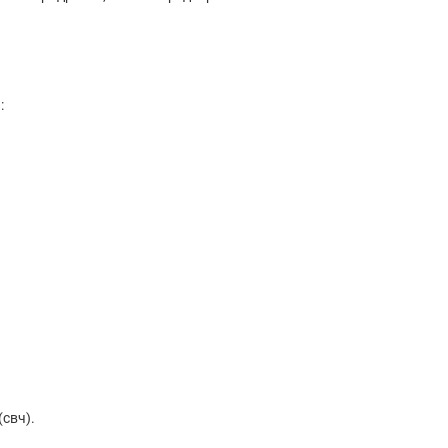
:
(свч).