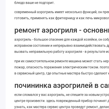
блюдо ваше не подгорит.
современный аэрогриль имеет несколько функций, он пре
готовить, применять как фритюрницу и как печь микрово
ремонт аэрогриля - основ
аэрогриль - большое спасение для каждой хозяйки, он со
исправном состоянии и непрерывно взаимодействовать др
вызвать неправильную работу аэрогриля - в результате и
при их самостоятельном ремонте машина может стать не
пожар, опасность поражения электрическим током. поэт
в сервисный центр, где опытные мастера быстро сделают 
почининка аэрогрилей в са
если сломался у вас аэрогриль, не спешите за новым уст
центре произвести. здесь поврежденный прибор починят д
узнать, как мастера сервис центра проведут ремонт, делаю