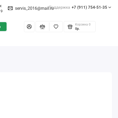
х
Поддержка
+7 (911) 754-51-35
servis_2016@mail.ru
19
Корзина
0
и
0р.