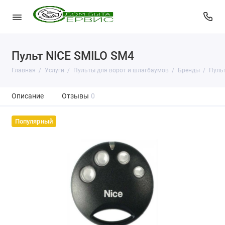
Пульт NICE SMILO SM4
Главная
Услуги
Пульты для ворот и шлагбаумов
Бренды
Пульт
Описание
Отзывы
0
Популярный