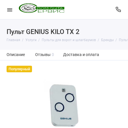
Пульт GENIUS KILO TX 2
Главная
Услуги
Пульты для ворот и шлагбаумов
Бренды
Пульт
Описание
Отзывы
0
Доставка и оплата
Популярный