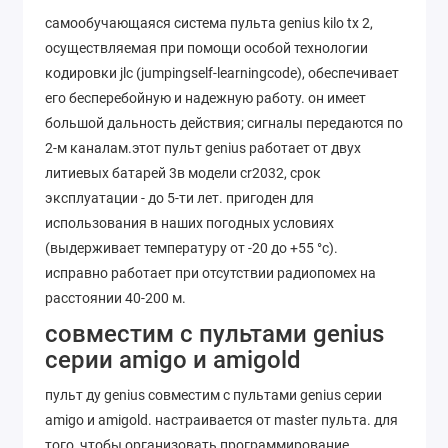
самообучающаяся система пульта genius kilo tx 2,
осуществляемая при помощи особой технологии
кодировки jlc (jumpingself-learningcode), обеспечивает
его бесперебойную и надежную работу. он имеет
большой дальность действия; сигналы передаются по
2-м каналам.этот пульт genius работает от двух
литиевых батарей 3в модели cr2032, срок
эксплуатации - до 5-ти лет. пригоден для
использования в наших погодных условиях
(выдерживает температуру от -20 до +55 °c).
исправно работает при отсутствии радиопомех на
расстоянии 40-200 м.
совместим с пультами genius
серии amigo и amigold
пульт ду genius совместим с пультами genius серии
amigo и amigold. настраивается от master пульта. для
того, чтобы организовать программирование