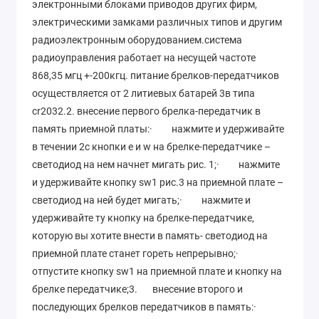
электронными блоками приводов других фирм,
электрическими замками различных типов и другим
радиоэлектронным оборудованием.система
радиоуправления работает на несущей частоте
868,35 мгц +-200кгц. питание брелков-передатчиков
осуществляется от 2 литиевых батарей 3в типа
cr2032.2. внесение первого брелка-передатчик в
память приемной платы:· нажмите и удерживайте
в течении 2с кнопки e и w на брелке-передатчике –
светодиод на нем начнет мигать рис. 1;· нажмите
и удерживайте кнопку sw1 рис.3 на приемной плате –
светодиод на ней будет мигать;· нажмите и
удерживайте ту кнопку на брелке-передатчике,
которую вы хотите внести в память- светодиод на
приемной плате станет гореть непрерывно;·
отпустите кнопку sw1 на приемной плате и кнопку на
брелке передатчике;3. внесение второго и
последующих брелков передатчиков в память:·