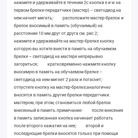
нажмите и удерживайте в течении 2с кнопки e и w на
первом брелке-передатчике (мастер) – светодиод на
нем начнет мигать;· расположите мастер-брелок и
брелок вносимый в память (обучаемый) на
расстоянии 10 мм друг от друга см. рис 2;·
нажмите и удерживайте на мастер-брелке кнопку
которую вы хотите внести в память на обучаемом
брелке – светодиод на мастере непрерывно
загориться;· кратковременно нажмите кнопку
вносимую в память на обучаемом брелке –
светодиод на нем мигнет 2 раза и погаснет;·
отпустите кнопку на мастер-брелке;аналогично
вносятся в память другие брелки-передатчики.
мастером, при этом, становиться любой брелок
внесенный в память.примечание:· после внесения
в память записанная кнопка начинает работать
после второго нажатия на нее;· второй и
последующие брелки вносятся только при помощи