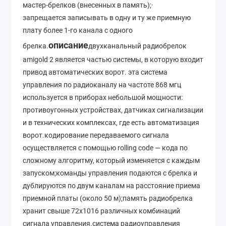
мастер-брелков (внесенных в память);·
запрещается записывать в одну и ту же приемную
плату более 1-го канала с одного
описание
брелка.
двухканальный радиобрелок
amigold 2 является частью системы, в которую входит
привод автоматических ворот. эта система
управления по радиоканалу на частоте 868 мгц
используется в приборах небольшой мощности:
противоугонных устройствах, датчиках сигнализации
и в технических комплексах, где есть автоматизация
ворот.кодирование передаваемого сигнала
осуществляется с помощью rolling code — кода по
сложному алгоритму, который изменяется с каждым
запуском;команды управления подаются с брелка и
дублируются по двум каналам на расстояние приема
приемной платы (около 50 м);память радиобрелка
хранит свыше 72x1016 различных комбинаций
сигнала управления.система радиоуправления