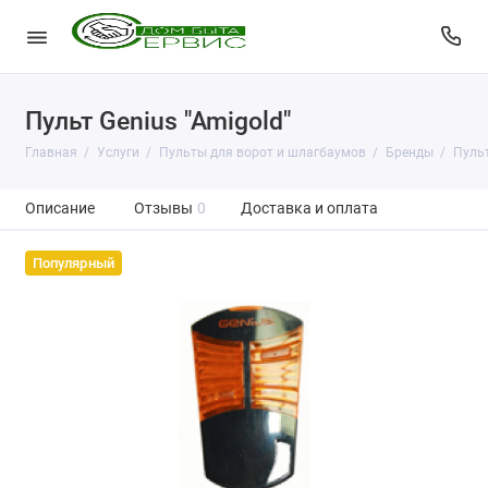
Пульт Genius "Amigold"
Главная
Услуги
Пульты для ворот и шлагбаумов
Бренды
Пульт
Описание
Отзывы
0
Доставка и оплата
Популярный