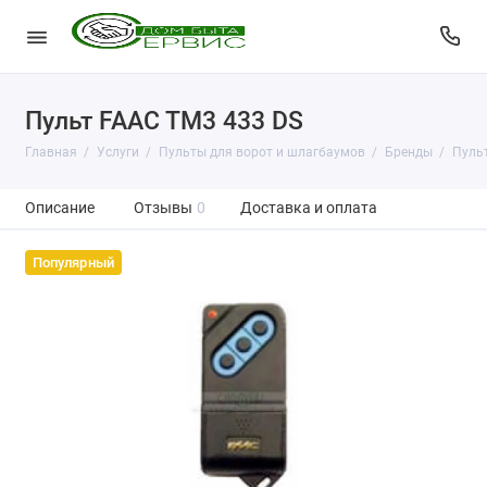
Пульт FAAC TM3 433 DS
Главная
Услуги
Пульты для ворот и шлагбаумов
Бренды
Пульт
Описание
Отзывы
0
Доставка и оплата
Популярный