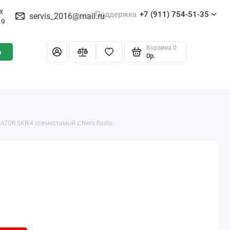
х
Поддержка
+7 (911) 754-51-35
servis_2016@mail.ru
19
Корзина
0
и
0р.
ATOR SKR-4 совместимый с Nero Radio