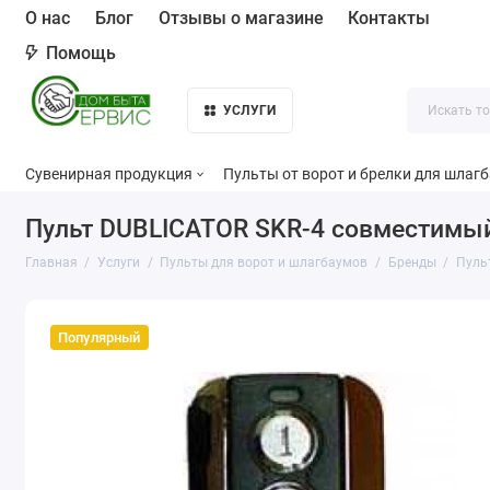
О нас
Блог
Отзывы о магазине
Контакты
Помощь
УСЛУГИ
Сувенирная продукция
Пульты от ворот и брелки для шлаг
Пульт DUBLICATOR SKR-4 совместимый 
Главная
Услуги
Пульты для ворот и шлагбаумов
Бренды
Пуль
Популярный