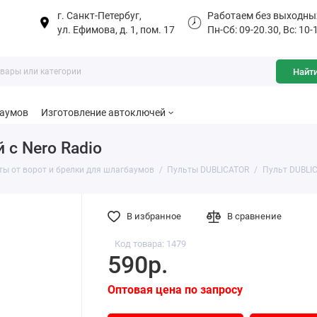
г. Санкт-Петербуг,
Работаем без выходны
ул. Ефимова, д. 1, пом. 17
Пн-Сб: 09-20.30, Вс: 10-
Найт
баумов
Изготовление автоключей
с Nero Radio
ты от ворот и брелки для шлагбаумов
Пульты DUBLICATOR
Пульт DUBLIC
В избранное
В сравнение
Код товара: 1479
590р.
Оптовая цена по запросу