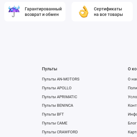
Гарантированный
Сертификаты
возврат и обмен
на все товары
Пульты
О к
Пульты AN-MOTORS
О на
Пульты APOLLO
Поли
Пульты APRIMATIC
Усло
Пульты BENINCA
Конт
Пульты BFT
Инфо
Пульты CAME
Блог
Пульты CRAWFORD
Карт