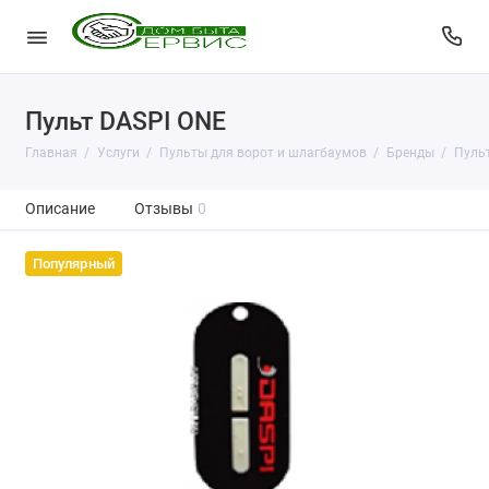
Пульт DASPI ONE
Главная
Услуги
Пульты для ворот и шлагбаумов
Бренды
Пульт
Описание
Отзывы
0
Популярный