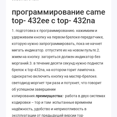
программирование came
top- 432ee с top- 432na
1. подготовка к программированию. нажимаем и
удерживаем кнопку на первом брелоке-передатчике,
которую нужно запрограммировать, пока не начнет
мигать индикатор. отпустите их на новом пульте.2.
жмем на кнопку. загореться должен индикатор без
морганий.3. в течение десяти секунд нужно поднести
брелок к top-432na, на котором горит лампочка.
однократно включить кнопку на мастер-брелоке.
светодиод моргнет три раза и потухнет, что говорит
об успешном завершении
копирования.
преимущества:
· работа в двух системах
кодировки – тор и там· испытанные временем
надёжность, удобство и неприхотливость в
эксплуатации от предыдущей версии тор·