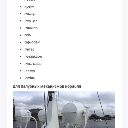
крым
лидер
нептун
николь
обь
одиссей
пегас
посейдон
прогресс
север
чибис
для палубных механизмов корабля