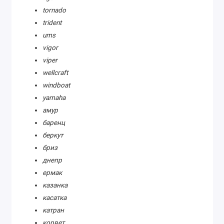
tornado
trident
ums
vigor
viper
wellcraft
windboat
yamaha
амур
баренц
беркут
бриз
днепр
ермак
казанка
касатка
катран
корвет