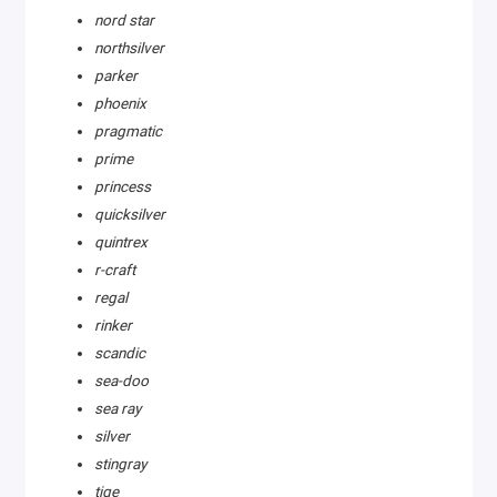
nord star
northsilver
parker
phoenix
pragmatic
prime
princess
quicksilver
quintrex
r-craft
regal
rinker
scandic
sea-doo
sea ray
silver
stingray
tige